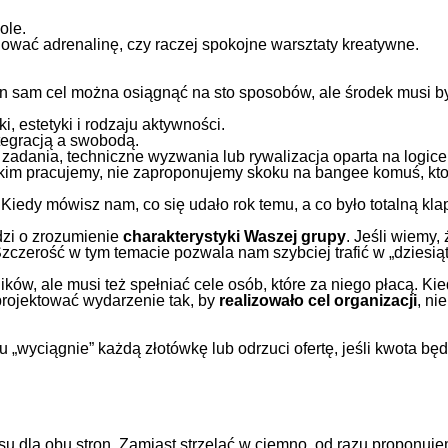
ole.
wać adrenalinę, czy raczej spokojne warsztaty kreatywne.
. Ten sam cel można osiągnąć na sto sposobów, ale środek mus
 estetyki i rodzaju aktywności.
tegracją a swobodą.
zadania, techniczne wyzwania lub rywalizacja oparta na logice
z kim pracujemy, nie zaproponujemy skoku na bangee komuś, kto
iedy mówisz nam, co się udało rok temu, a co było totalną k
odzi o zrozumienie
charakterystyki Waszej grupy
. Jeśli wiemy, 
zerość w tym temacie pozwala nam szybciej trafić w „dziesiąt
ników, ale musi też spełniać cele osób, które za niego płacą. 
projektować wydarzenie tak, by
realizowało cel organizacji
, ni
 „wyciągnie” każdą złotówkę lub odrzuci ofertę, jeśli kwota będ
su dla obu stron. Zamiast strzelać w ciemno, od razu proponuje