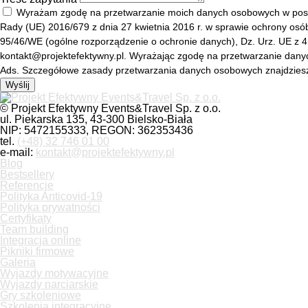
Wyrażam zgodę na przetwarzanie moich danych osobowych w postac
Rady (UE) 2016/679 z dnia 27 kwietnia 2016 r. w sprawie ochrony os
95/46/WE (ogólne rozporządzenie o ochronie danych), Dz. Urz. UE z 4.5
kontakt@projektefektywny.pl. Wyrażając zgodę na przetwarzanie dany
Ads. Szczegółowe zasady przetwarzania danych osobowych znajdzies
Wyślij
© Projekt Efektywny Events&Travel Sp. z o.o.
ul. Piekarska 135, 43-300 Bielsko-Biała
NIP: 5472155333, REGON: 362353436
tel.
(+48) 32 746 01 00
e-mail:
kontakt@projektefektywny.pl
Blog
Bestsellery
Referencje
Polityka Anticovid-19
Polityka prywatności
Certyfikaty
Team building
Integracja online
Pikniki firmowe
Galeria
Wyjazdy motywacyjne
Wyjazdy narciarskie
Gry szkoleniowe
Szkolenia integracyjne