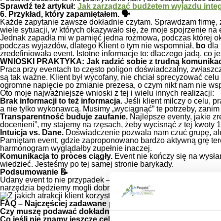
Sprawdź też artykuł:
Jak zarządzać budżetem wyjazdu inte
6. Przykład, który zapamiętałem. 🗣️
Każde zapytanie zawsze dokładnie czytam. Sprawdzam firmę, z 
wiele sytuacji, w których okazywało się, że moje spojrzenie na
Jednak zapadła mi w pamięć jedna rozmowa, podczas której ok
podczas wyjazdów, dlatego Klient o tym nie wspomniał,
bo
dla 
zredefiniowała event. Istotne informacje to: dlaczego jadą, co
WNIOSKI PRAKTYKA: Jak radzić sobie z trudną komunikac
Praca przy eventach to często poligon doświadczalny, zwłaszcza 
są tak ważne. Klient był wycofany, nie chciał sprecyzować celu 
ogromne napięcie po zmianie prezesa, o czym nikt nam nie ws
Oto moje najważniejsze wnioski z tej i wielu innych realizacji:
Brak informacji to też informacja.
Jeśli klient milczy o celu,
a nie tylko wykonawcą. Musimy „wyciągnąć” te potrzeby, zani
Transparentność buduje zaufanie.
Najlepsze eventy, jakie zre
docenieni”, my stajemy na rzęsach, żeby wycisnąć z tej kwoty
Intuicja vs. Dane.
Doświadczenie pozwala nam czuć grupę, ale 
Pamiętam event, gdzie zaproponowano bardzo aktywną grę tere
harmonogram wyglądałby zupełnie inaczej.
Komunikacja to proces ciągły.
Event nie kończy się na wysłan
wiedzieć. Jesteśmy po tej samej stronie barykady.
Podsumowanie 📝
Udany event to nie przypadek – to efekt szczerej komunikacji 
narzędzia będziemy mogli dobrać. Nie traktuj nas jak dostawcy
FAQ – Najczęściej zadawane pytania ❓
Czy muszę podawać dokładny budżet już w pierwszym zap
Co jeśli nie znamy jeszcze celu wyjazdu?
To żaden problem! 