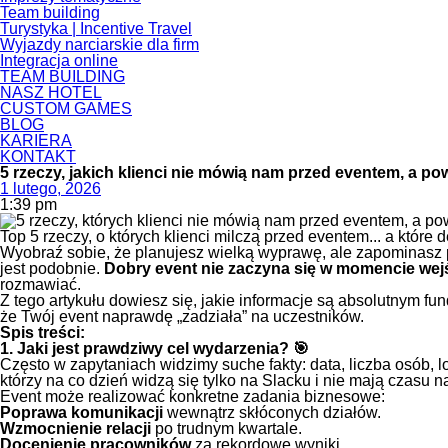
Team building
Turystyka | Incentive Travel
Wyjazdy narciarskie dla firm
Integracja online
TEAM BUILDING
NASZ HOTEL
CUSTOM GAMES
BLOG
KARIERA
KONTAKT
5 rzeczy, jakich klienci nie mówią nam przed eventem, a po
1 lutego, 2026
1:39 pm
Top 5 rzeczy, o których klienci milczą przed eventem... a które 
Wyobraź sobie, że planujesz wielką wyprawę, ale zapominasz 
jest podobnie.
Dobry event nie zaczyna się w momencie wejś
rozmawiać.
Z tego artykułu dowiesz się, jakie informacje są absolutnym f
że Twój event naprawdę „zadziała” na uczestników.
Spis treści:
1. Jaki jest prawdziwy cel wydarzenia? 🎯
Często w zapytaniach widzimy suche fakty: data, liczba osób, l
którzy na co dzień widzą się tylko na Slacku i nie mają czasu 
Event może realizować konkretne zadania biznesowe:
Poprawa komunikacji
wewnątrz skłóconych działów.
Wzmocnienie relacji
po trudnym kwartale.
Docenienie pracowników
za rekordowe wyniki.