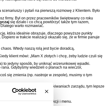
a scenariuszy i pytań na pierwszą rozmowę z Klientem. Było
eusz firmy. Był on przez pracowników świętowany co roku
yczaj
się działo i co chcą powtórzyć także tym razem,
e. Dlatego warto rozmawiać.
ację, która idealnie obrazuje, dlaczego powyższe punkty
Dopiero w trakcie realizacji okazało się, że w firmie panuje
 chaos. Wtedy naszą rolą jest bycie doradcą,
iedy klient mówi: „Mam X złotych i chcę, żeby ludzie czuli się
) to jedyny sposób, by uniknąć wizerunkowej wpadki.
 rana. Gdybyśmy wiedzieli o planach na wieczór,
 coś się zmienia (np. nastroje w zespole), musimy o tym
swoich potrzebach, obawach i oczekiwaniach zarządu, tym lepsze
a uśmiechu Twoich pracowników.
li nam dopasować standard atrakcji i menu.
efonicznej lub warsztatu.