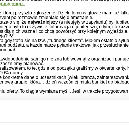
gracyjnego.
której przyszło zgłoszenie. Dzięki temu w głowie mam już kilk
 event po rozmowie zmieniało się diametralnie.
azało się, że
najważniejszy
(a nieujęty w zapytaniu) był jubil
niego było to oczywiste. Informacja o jubileuszu, o tym, co
zazw
 jest dla nich ważne i co chcą powtórzyć przy kolejnym wyjeździ
ją? 💡
gdy trafia się na tzw. „trudnego klienta”. Miałem ostatnio sytu
ani budżetu, a każde nasze pytanie traktował jak przesłuchanie. 
pomniał.
 prawdopodobnie sam go nie zna lub wewnątrz organizacji panuje
m zaczniemy planować.
alizowałem, to te, gdzie od początku graliśmy w otwarte karty. K
 110% normy.
konkretne dane o uczestnikach (wiek, branża, zainteresowania
nową grupie, która… dzień wcześniej miała bankiet do białego
iu oferty. To ciągła wymiana myśli. Jeśli w trakcie przygotowań
na linii klient-agencja. Pamiętaj, że im więcej powiesz nam o 
 usługi, ale jak partnera, któremu tak samo jak Tobie zależy n
ytaniu?
Wystarczy widełki (np. 300-500 zł na osobę). To pozwo
Chętnie pomożemy go zdefiniować podczas krótkiej rozmowy tel