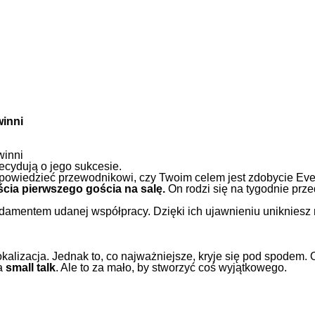
winni
decydują o jego sukcesie.
powiedzieć przewodnikowi, czy Twoim celem jest zdobycie Ever
cia pierwszego gościa na salę.
On rodzi się na tygodnie prze
undamentem udanej współpracy. Dzięki ich ujawnieniu unikniesz 
okalizacja. Jednak to, co najważniejsze, kryje się pod spodem.
na
small talk
. Ale to za mało, by stworzyć coś wyjątkowego.