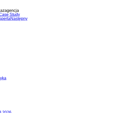
cazagencja
 Case Study
sperta
Następny
tyka
03.2026