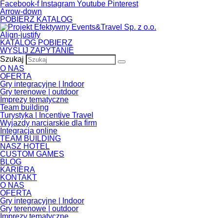
Skip to the content
Facebook-f
Instagram
Youtube
Pinterest
Arrow-down
POBIERZ KATALOG
Align-justify
KATALOG POBIERZ
WYŚLIJ ZAPYTANIE
Szukaj
O NAS
OFERTA
Gry integracyjne | Indoor
Gry terenowe | outdoor
Imprezy tematyczne
Team building
Turystyka | Incentive Travel
Wyjazdy narciarskie dla firm
Integracja online
TEAM BUILDING
NASZ HOTEL
CUSTOM GAMES
BLOG
KARIERA
KONTAKT
O NAS
OFERTA
Gry integracyjne | Indoor
Gry terenowe | outdoor
Imprezy tematyczne