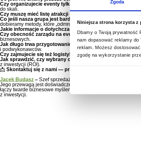
Zgoda
Czy organizujecie eventy tylko dla dużych korporacji?
Nie, 
do skali.
Czy muszę mieć listę atrakcji przed kontaktem z agencją?
A
Co jeśli nasza grupa jest bardzo specyficzna i trudna do 
Niniejsza strona korzysta z
dobieramy metody, które „odmrożą” każdą grupę.
Jakie informacje o dotychczasowych eventach są najważni
Dbamy o Twoją prywatność Pl
Czy obecność zarządu na evencie zmienia sposób jego pl
biznesowych.
nam dopasować reklamy do Tw
Jak długo trwa przygotowanie spersonalizowanego eventu
reklam. Możesz dostosować 
i podwykonawców.
Czy zajmujecie się też logistyką (transport, noclegi)?
Tak, of
zgodę na wykorzystanie prz
Jak sprawdzić, czy wybrany cel eventu został osiągnięty?
S
z inwestycji (ROI).
📩
Skontaktuj się z nami — przygotujemy scenariusz dopaso
Jacek Budasz
–
Szef sprzedaży w Projekt Efektywny Events&Tr
Jego przewagą jest doświadczenie zdobyte „na froncie” – zarów
łączy twarde biznesowe myślenie z kreatywną energią. Wierzy, 
z inwestycji.