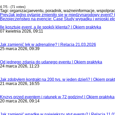
4.7/5 - (71 votes)
Tagi:
organizacjaeventu
,
poradnik
,
ważneinformacje
,
wspolpra
Prev
Jak jedno pytanie zmieniło się w międzynarodowy event?
Bezpieczeństwo na evencie: Case Study wypadku i wnioski ek
Ile kosztuje event, a ile spokój klienta? | Okiem praktyka
07 kwietnia 2026, 09:11
Jak zamienić lęk w adrenalinę? | Relacja 21.03.2026
25 marca 2026, 09:39
Od jednego zdania do udanego eventu | Okiem praktyka
24 marca 2026, 11:23
Jak zdobyłem kontrakt na 200 tys. w jeden dzień? | Okiem prak
21 marca 2026, 16:55
Kryzys przed eventem i ratunek w 72 godziny! | Okiem praktyka
20 marca 2026, 09:14
Jak zamienić wpadkę w największy atut eventu? | Relacja 11.