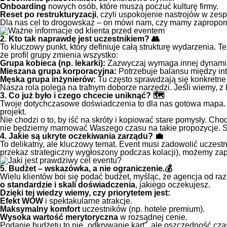
Onboarding
nowych osób, które muszą poczuć kulturę firmy.
Reset po restrukturyzacji
, czyli uspokojenie nastrojów w zesp
Dla nas cel to drogowskaz – on mówi nam, czy mamy zapropono
2. Kto tak naprawdę jest uczestnikiem? 👥
To kluczowy punkt, który definiuje całą strukturę wydarzenia
że profil grupy zmienia wszystko:
Grupa kobieca (np. lekarki):
Zazwyczaj wymaga innej dynamiki,
Mieszana grupa korporacyjna:
Potrzebuje balansu między in
Męska grupa inżynierów:
Tu często sprawdzają się konkretne 
Nasza rola polega na trafnym doborze narzędzi. Jeśli wiemy, 
3. Co już było i czego chcecie uniknąć? 🗺️
Twoje dotychczasowe doświadczenia to dla nas gotowa mapa. K
projekt.
Nie chodzi o to, by iść na skróty i kopiować stare pomysły. Ch
nie będziemy marnować Waszego czasu na takie propozycje. Szc
4. Jakie są ukryte oczekiwania zarządu? 💼
To delikatny, ale kluczowy temat. Event musi zadowolić uczest
przekaz strategiczny wygłoszony podczas kolacji), możemy za
5. Budżet – wskazówka, a nie ograniczenie.💰
Wielu klientów boi się podać budżet, myśląc, że agencja od razu
o standardzie i skali doświadczenia
, jakiego oczekujesz.
Dzięki tej wiedzy wiemy, czy priorytetem jest:
Efekt WOW
i spektakularne atrakcje.
Maksymalny komfort
uczestników (np. hotele premium).
Wysoka wartość merytoryczna
w rozsądnej cenie.
Podanie budżetu to nie „odkrywanie kart”, ale oszczędność cza