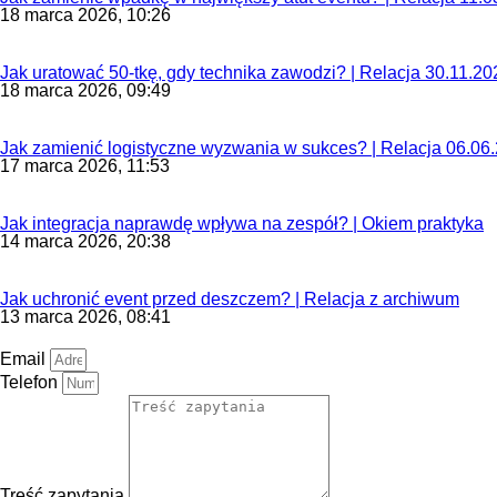
18 marca 2026, 10:26
Jak uratować 50-tkę, gdy technika zawodzi? | Relacja 30.11.20
18 marca 2026, 09:49
Jak zamienić logistyczne wyzwania w sukces? | Relacja 06.06
17 marca 2026, 11:53
Jak integracja naprawdę wpływa na zespół? | Okiem praktyka
14 marca 2026, 20:38
Jak uchronić event przed deszczem? | Relacja z archiwum
13 marca 2026, 08:41
Email
Telefon
Treść zapytania