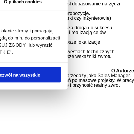
O plikach cookies
o wielkie struktury. Kluczowe jest dopasowanie narzędzi
, a my przedstawimy kreatywne propozycje.
czestników (jak wspominane lekarki czy inżynierowie)
błędów z przeszłości to najszybsza droga do sukcesu.
ałanie strony i pomagają
osfery z odpowiednią etykietą i realizacją celów
ą do min. do personalizacji
erminem, by zabezpieczyć najlepsze lokalizacje
OSUJ ZGODY" lub wyrazić
swoich pracownikach, a nie na kwestiach technicznych.
TKIE".
w trakcie realizacji. To najlepsze wskaźniki zwrotu
O Autorze
ezwól na wszystkie
at skutecznie zarządza działem sprzedaży jako Sales Manager.
i wydarzeń, od kameralnych spotkań po masowe projekty. W pracy
izować konkretne cele biznesowe i przynosić realny zwrot