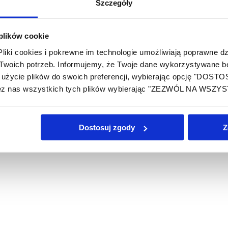
Szczegóły
pracujemy z grupami o różnej wielkości – od małych zespołów p
bsolutnie nie. Wystarczy, że powiesz nam, co chcesz osiągnąć
zaangażowania?
To nasza specjalność! Dzięki analizie profilu u
 plików cookie
ejsze?
Przede wszystkim to, co się NIE spodobało. Uniknięcie 
iki cookies i pokrewne im technologie umożliwiają poprawne dzi
anowania?
Tak, zazwyczaj wymaga to pogodzenia swobodnej atm
oich potrzeb. Informujemy, że Twoje dane wykorzystywane będ
?
Idealnie jest zacząć planowanie minimum 4-8 tygodni przed t
użycie plików do swoich preferencji, wybierając opcję "DOST
erujemy kompleksowe wsparcie, aby klient mógł skupić się na 
ez nas wszystkich tych plików wybierając "ZEZWÓL NA WSZYS
tosujemy ankiety poeventowe oraz obserwujemy dynamikę grupy 
wany do celów Twojej organizacji i potrzeb zespołu.
Dostosuj zgody
Z
avel Sp. z o.o. Z branżą eventową związany od 8 lat, a od 5 l
no przy projektowaniu strategii, jak i bezpośredniej realizacj
że event nie ma być tylko „fajny” – musi przede wszystkim real