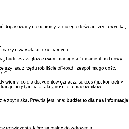
i być dopasowany do odbiorcy. Z mojego doświadczenia wynika,
.
 marzy o warsztatach kulinarnych.
lapą, budujesz w głowie event managera fundament pod nowy
że trzy lata z rzędu robiliście off-road i zespół ma go dość,
kę”.
Kiedy wiemy, co dla decydentów oznacza sukces (np. konkretny
e tracąc przy tym na atrakcyjności dla pracowników.
zie zbyt niska. Prawda jest inna:
budżet to dla nas informacja
my rozwiązania, które są realne do wdrożenia.