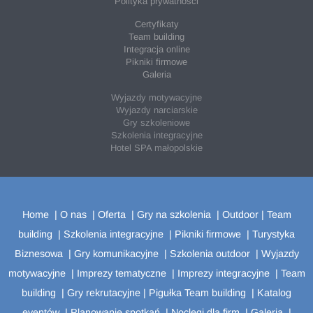
Polityka prywatności
Certyfikaty
Team building
Integracja online
Pikniki firmowe
Galeria
Wyjazdy motywacyjne
Wyjazdy narciarskie
Gry szkoleniowe
Szkolenia integracyjne
Hotel SPA małopolskie
Home
|
O nas
|
Oferta
|
Gry na szkolenia
|
Outdoor | Team
building
|
Szkolenia integracyjne
|
Pikniki firmowe
|
Turystyka
Biznesowa
|
Gry komunikacyjne
|
Szkolenia outdoor
|
Wyjazdy
motywacyjne
|
Imprezy tematyczne
|
Imprezy integracyjne
|
Team
building
|
Gry rekrutacyjne
|
Pigułka Team building
|
Katalog
eventów
|
Planowanie spotkań
|
Noclegi dla firm
|
Galeria
|