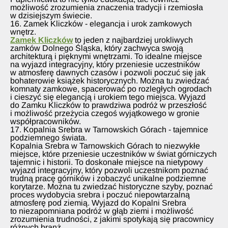
możliwość zrozumienia znaczenia tradycji i rzemiosła
w dzisiejszym świecie.
16. Zamek Kliczków - elegancja i urok zamkowych
wnętrz.
Zamek Kliczków
to jeden z najbardziej urokliwych
zamków Dolnego Śląska, który zachwyca swoją
architekturą i pięknymi wnętrzami. To idealne miejsce
na wyjazd integracyjny, który przeniesie uczestników
w atmosferę dawnych czasów i pozwoli poczuć się jak
bohaterowie książek historycznych. Można tu zwiedzać
komnaty zamkowe, spacerować po rozległych ogrodach
i cieszyć się elegancją i urokiem tego miejsca. Wyjazd
do Zamku Kliczków to prawdziwa podróż w przeszłość
i możliwość przeżycia czegoś wyjątkowego w gronie
współpracowników.
17. Kopalnia Srebra w Tarnowskich Górach - tajemnice
podziemnego świata.
Kopalnia Srebra w Tarnowskich Górach to niezwykłe
miejsce, które przeniesie uczestników w świat górniczych
tajemnic i historii. To doskonałe miejsce na nietypowy
wyjazd integracyjny, który pozwoli uczestnikom poznać
trudną pracę górników i zobaczyć unikalne podziemne
korytarze. Można tu zwiedzać historyczne szyby, poznać
proces wydobycia srebra i poczuć niepowtarzalną
atmosferę pod ziemią. Wyjazd do Kopalni Srebra
to niezapomniana podróż w głąb ziemi i możliwość
zrozumienia trudności, z jakimi spotykają się pracownicy
różnych branż.