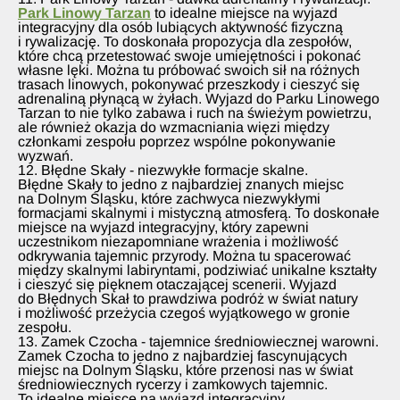
Park Linowy Tarzan
to idealne miejsce na wyjazd
integracyjny dla osób lubiących aktywność fizyczną
i rywalizację. To doskonała propozycja dla zespołów,
które chcą przetestować swoje umiejętności i pokonać
własne lęki. Można tu próbować swoich sił na różnych
trasach linowych, pokonywać przeszkody i cieszyć się
adrenaliną płynącą w żyłach. Wyjazd do Parku Linowego
Tarzan to nie tylko zabawa i ruch na świeżym powietrzu,
ale również okazja do wzmacniania więzi między
członkami zespołu poprzez wspólne pokonywanie
wyzwań.
12. Błędne Skały - niezwykłe formacje skalne.
Błędne Skały to jedno z najbardziej znanych miejsc
na Dolnym Śląsku, które zachwyca niezwykłymi
formacjami skalnymi i mistyczną atmosferą. To doskonałe
miejsce na wyjazd integracyjny, który zapewni
uczestnikom niezapomniane wrażenia i możliwość
odkrywania tajemnic przyrody. Można tu spacerować
między skalnymi labiryntami, podziwiać unikalne kształty
i cieszyć się pięknem otaczającej scenerii. Wyjazd
do Błędnych Skał to prawdziwa podróż w świat natury
i możliwość przeżycia czegoś wyjątkowego w gronie
zespołu.
13. Zamek Czocha - tajemnice średniowiecznej warowni.
Zamek Czocha to jedno z najbardziej fascynujących
miejsc na Dolnym Śląsku, które przenosi nas w świat
średniowiecznych rycerzy i zamkowych tajemnic.
To idealne miejsce na wyjazd integracyjny,