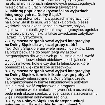
na oficjalnych stronach internetowych poszczególnych
miejsc oraz w biurach informacji turystycznej.
6. Jakie są popularne aktywności na wyjazdach
integracyjnych na Dolny Śląsk?
Popularne aktywności na wyjazdach integracyjnych
na Dolny Śląsk to m.in. wspinaczka górska, piesze
wędrówki po szlakach, jazda na rowerze, spływy
kajakowe, paintball, gry i konkursy integracyjne, ogniska
i wieczory przy ognisku, a także zwiedzanie zabytków
i atrakcji turystycznych.
7. Czy można zorganizować wyjazd integracyjny
na Dolny Śląsk dla większej grupy osób?
Tak, Dolny Śląsk oferuje wiele miejsc i obiektów, które
są przystosowane do organizacji wyjazdów
integracyjnych dla większych grup. Istnieje możliwość
wynajęcia odpowiednich obiektów, takich jak ośrodki
wypoczynkowe, hotele czy domki letniskowe, które
pomieszczą większą liczbę uczestników.
8. Czy można zorganizować wyjazd integracyjny
na Dolny Śląsk w formie kilkudniowego pobytu?
Tak, wyjazdy integracyjne na Dolny Śląsk często
są organizowane w formie kilkudniowych pobytów.
Istnieje możliwość zaplanowania programu,
który obejmie wiele atrakcji i aktywności, a uczestnicy
będą mieli okazję spędzić więcej czasu na zacieśnianiu
więzi i wspólnym odkrywaniu regionu.
9. Czy na Dolnym Śląsku są dostępne usługi
cateringowe dla wyjazdów integracyjnych?