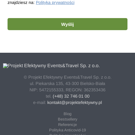
znajdziesz na:
Polityka prywatności
Wyślij
© Projekt Efektywny Events&Travel Sp. z o.o.
ul. Piekarska 135, 43-300 Bielsko-Biała
NIP: 5472155333, REGON: 362353436
tel.
(+48) 32 746 01 00
e-mail:
kontakt@projektefektywny.pl
Blog
Bestsellery
Referencje
Polityka Anticovid-19