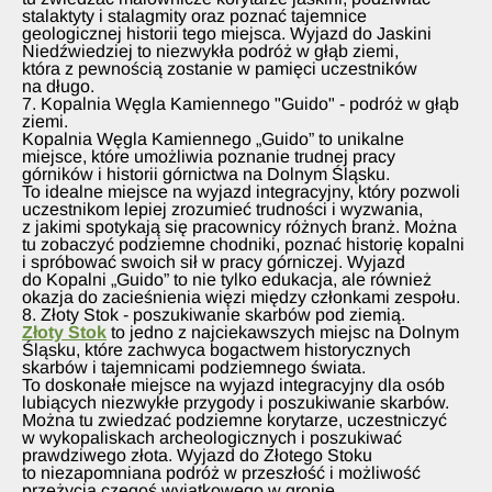
stalaktyty i stalagmity oraz poznać tajemnice
geologicznej historii tego miejsca. Wyjazd do Jaskini
Niedźwiedziej to niezwykła podróż w głąb ziemi,
która z pewnością zostanie w pamięci uczestników
na długo.
7. Kopalnia Węgla Kamiennego "Guido" - podróż w głąb
ziemi.
Kopalnia Węgla Kamiennego „Guido” to unikalne
miejsce, które umożliwia poznanie trudnej pracy
górników i historii górnictwa na Dolnym Śląsku.
To idealne miejsce na wyjazd integracyjny, który pozwoli
uczestnikom lepiej zrozumieć trudności i wyzwania,
z jakimi spotykają się pracownicy różnych branż. Można
tu zobaczyć podziemne chodniki, poznać historię kopalni
i spróbować swoich sił w pracy górniczej. Wyjazd
do Kopalni „Guido” to nie tylko edukacja, ale również
okazja do zacieśnienia więzi między członkami zespołu.
8. Złoty Stok - poszukiwanie skarbów pod ziemią.
Złoty Stok
to jedno z najciekawszych miejsc na Dolnym
Śląsku, które zachwyca bogactwem historycznych
skarbów i tajemnicami podziemnego świata.
To doskonałe miejsce na wyjazd integracyjny dla osób
lubiących niezwykłe przygody i poszukiwanie skarbów.
Można tu zwiedzać podziemne korytarze, uczestniczyć
w wykopaliskach archeologicznych i poszukiwać
prawdziwego złota. Wyjazd do Złotego Stoku
to niezapomniana podróż w przeszłość i możliwość
przeżycia czegoś wyjątkowego w gronie