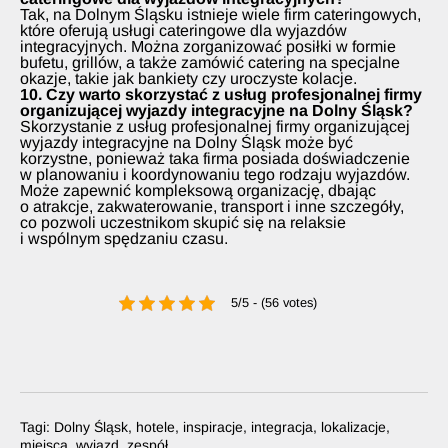
Tak, na Dolnym Śląsku istnieje wiele firm cateringowych,
które oferują usługi cateringowe dla wyjazdów
integracyjnych. Można zorganizować posiłki w formie
bufetu, grillów, a także zamówić catering na specjalne
okazje, takie jak bankiety czy uroczyste kolacje.
10. Czy warto skorzystać z usług profesjonalnej firmy
organizującej wyjazdy integracyjne na Dolny Śląsk?
Skorzystanie z usług profesjonalnej firmy organizującej
wyjazdy integracyjne na Dolny Śląsk może być
korzystne, ponieważ taka firma posiada doświadczenie
w planowaniu i koordynowaniu tego rodzaju wyjazdów.
Może zapewnić kompleksową organizację, dbając
o atrakcje, zakwaterowanie, transport i inne szczegóły,
co pozwoli uczestnikom skupić się na relaksie
i wspólnym spędzaniu czasu.
5/5 - (56 votes)
Tagi:
Dolny Śląsk
,
hotele
,
inspiracje
,
integracja
,
lokalizacje
,
miejsca
,
wyjazd
,
zespół