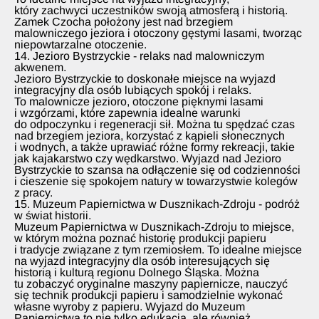
który zachwyci uczestników swoją atmosferą i historią.
Zamek Czocha położony jest nad brzegiem
malowniczego jeziora i otoczony gęstymi lasami, tworząc
niepowtarzalne otoczenie.
14. Jezioro Bystrzyckie - relaks nad malowniczym
akwenem.
Jezioro Bystrzyckie to doskonałe miejsce na wyjazd
integracyjny dla osób lubiących spokój i relaks.
To malownicze jezioro, otoczone pięknymi lasami
i wzgórzami, które zapewnia idealne warunki
do odpoczynku i regeneracji sił. Można tu spędzać czas
nad brzegiem jeziora, korzystać z kąpieli słonecznych
i wodnych, a także uprawiać różne formy rekreacji, takie
jak kajakarstwo czy wędkarstwo. Wyjazd nad Jezioro
Bystrzyckie to szansa na odłączenie się od codzienności
i cieszenie się spokojem natury w towarzystwie kolegów
z pracy.
15. Muzeum Papiernictwa w Dusznikach-Zdroju - podróż
w świat historii.
Muzeum Papiernictwa w Dusznikach-Zdroju to miejsce,
w którym można poznać historię produkcji papieru
i tradycje związane z tym rzemiosłem. To idealne miejsce
na wyjazd integracyjny dla osób interesujących się
historią i kulturą regionu Dolnego Śląska. Można
tu zobaczyć oryginalne maszyny papiernicze, nauczyć
się technik produkcji papieru i samodzielnie wykonać
własne wyroby z papieru. Wyjazd do Muzeum
Papiernictwa to nie tylko edukacja, ale również