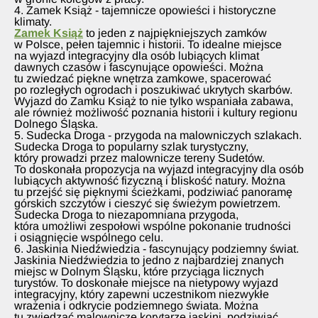
4. Zamek Książ - tajemnicze opowieści i historyczne
klimaty.
Zamek Książ
to jeden z najpiękniejszych zamków
w Polsce, pełen tajemnic i historii. To idealne miejsce
na wyjazd integracyjny dla osób lubiących klimat
dawnych czasów i fascynujące opowieści. Można
tu zwiedzać piękne wnętrza zamkowe, spacerować
po rozległych ogrodach i poszukiwać ukrytych skarbów.
Wyjazd do Zamku Książ to nie tylko wspaniała zabawa,
ale również możliwość poznania historii i kultury regionu
Dolnego Śląska.
5. Sudecka Droga - przygoda na malowniczych szlakach.
Sudecka Droga to popularny szlak turystyczny,
który prowadzi przez malownicze tereny Sudetów.
To doskonała propozycja na wyjazd integracyjny dla osób
lubiących aktywność fizyczną i bliskość natury. Można
tu przejść się pięknymi ścieżkami, podziwiać panoramę
górskich szczytów i cieszyć się świeżym powietrzem.
Sudecka Droga to niezapomniana przygoda,
która umożliwi zespołowi wspólne pokonanie trudności
i osiągnięcie wspólnego celu.
6. Jaskinia Niedźwiedzia - fascynujący podziemny świat.
Jaskinia Niedźwiedzia to jedno z najbardziej znanych
miejsc w Dolnym Śląsku, które przyciąga licznych
turystów. To doskonałe miejsce na nietypowy wyjazd
integracyjny, który zapewni uczestnikom niezwykłe
wrażenia i odkrycie podziemnego świata. Można
tu zwiedzać malownicze korytarze jaskini, podziwiać