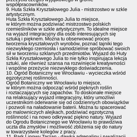
współpracowników.
9. Huta Szkła Kryształowego Julia - mistrzostwo w szkle
artystycznym.
Huta Szkła Kryształowego Julia to miejsce,
w którym można podziwiać mistrzostwo polskich
rzemieślników w szkle artystycznym. To idealne miejsce
na wyjazd integracyjny dla osób interesujących się
sztuką i pięknem. Można tu obserwować proces
tworzenia kryształowych wyrobów, poznać tajniki tego
niezwykłego rzemiosła i samodzielnie spróbować swoich
sił w tworzeniu szklanych przedmiotów. Wyjazd do Huty
Szkła Kryształowego Julia to nie tylko inspirująca lekcja
sztuki, ale również szansa na rozwinięcie kreatywności
i wspólne przeżycie niezwykłego doświadczenia.
10. Ogród Botaniczny we Wrocławiu - wycieczka wśród
egzotycznej roślinności.
Ogród Botaniczny we Wrocławiu to miejsce,
w którym można odpocząć wśród pięknych roślin
i roztaczających się zapachów. To doskonałe miejsce
na relaksujący wyjazd integracyjny, który umożliwi
uczestnikom oderwanie się od codziennych obowiązków
i pozwoli na naładowanie baterii. Można tu spacerować
po malowniczych alejkach, podziwiać egzotyczną
roślinność i na nowo odkrywać piękno natury. Wyjazd
do Ogrodu Botanicznego we Wrocławiu to prawdziwa
uczta dla zmysłów i możliwość zbliżenia się do natury
w towarzystwie kolegów z pracy.
11. Park Linowy Tarzan - dawka adrenaliny i rywalizacji.