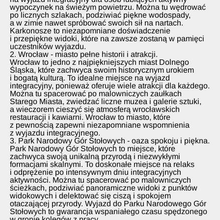
wypoczynek na świeżym powietrzu. Można tu wędrować
po licznych szlakach, podziwiać piękne wodospady,
a w zimie nawet spróbować swoich sił na nartach.
Karkonosze to niezapomniane doświadczenie
i przepiękne widoki, które na zawsze zostaną w pamięci
uczestników wyjazdu.
2. Wrocław - miasto pełne historii i atrakcji.
Wrocław to jedno z najpiękniejszych miast Dolnego
Śląska, które zachwyca swoim historycznym urokiem
i bogatą kulturą. To idealne miejsce na wyjazd
integracyjny, ponieważ oferuje wiele atrakcji dla każdego.
Można tu spacerować po malowniczych zaułkach
Starego Miasta, zwiedzać liczne muzea i galerie sztuki,
a wieczorem cieszyć się atmosferą wrocławskich
restauracji i kawiarni. Wrocław to miasto, które
z pewnością zapewni niezapomniane wspomnienia
z wyjazdu integracyjnego.
3. Park Narodowy Gór Stołowych - oaza spokoju i piękna.
Park Narodowy Gór Stołowych to miejsce, które
zachwyca swoją unikalną przyrodą i niezwykłymi
formacjami skalnymi. To doskonałe miejsce na relaks
i odprężenie po intensywnym dniu integracyjnych
aktywności. Można tu spacerować po malowniczych
ścieżkach, podziwiać panoramiczne widoki z punktów
widokowych i delektować się ciszą i spokojem
otaczającej przyrody. Wyjazd do Parku Narodowego Gór
Stołowych to gwarancja wspaniałego czasu spędzonego
w gronie kolegów z pracy.