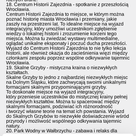
18. Centrum Historii Zajezdnia - spotkanie z przeszłością
Wrocławia.
Centrum Historii Zajezdnia to miejsce, w którym można
poznać historię miasta Wrocławia i przemiany, jakie
zaszły na przestrzeni lat. To idealne miejsce na wyjazd
integracyjny, który umożliwi uczestnikom zgłębienie
wiedzy o lokalnej historii i zrozumienie korzeni tego
miejsca. Można tu zwiedzać wystawy multimedialne,
oglądać unikalne eksponaty i poczuć ducha przeszłości.
Wyjazd do Centrum Historii Zajezdnia to nie tylko lekcja
historii, ale również okazja do zacieśnienia więzi między
członkami zespołu poprzez wspólne odkrywanie tajemnic
Wrocławia.
19. Skalne Grzyby - mistyczna kraina o niezwykłych
kształtach.
Skalne Grzyby to jedno z najbardziej niezwykłych miejsc
na Dolnym Śląsku, które zachwycają swoimi unikalnymi
formacjami skalnymi przypominającymi grzyby.
To doskonałe miejsce na wyjazd integracyjny,
który przeniesie uczestników do mistycznej krainy pełnej
niezwykłych kształtów. Można tu spacerować między
skalnymi formacjami, podziwiać ich różnorodność
i tworzyć własne teorie na temat ich powstania. Wyjazd
do Skalnych Grzybów to niezwykłe doświadczenie wśród
przyrody i możliwość wspólnego odkrywania tajemnic
natury.
20. Park Wodny w Wałbrzychu - zabawa i relaks dla
wszystkich.