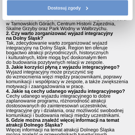
Szkła Kryształowego Julia, Ogród Botaniczny
Dostosuj zgody
we Wrocławiu, Park Linowy Tarzan, Błędne Skały,
Jezioro Bystrzyckie, Muzeum Papiernictwa
w Dusznikach-Zdroju, Zamek Kliczków, Kopalnia Srebra
w Tarnowskich Górach, Centrum Historii Zajezdnia,
Skalne Grzyby oraz Park Wodny w Wałbrzychu.
2. Czy warto zorganizować wyjazd integracyjny
na Dolny Śląsk?
Tak, zdecydowanie warto zorganizować wyjazd
integracyjny na Dolny Śląsk. Region ten oferuje
bogactwo atrakcji przyrodniczych, historycznych
i kulturalnych, które mogą być doskonałym tłem
do budowania pozytywnych relacji w zespole.
3. Jakie korzyści płyną z wyjazdu integracyjnego?
Wyjazd integracyjny może przyczynić się
do wzmocnienia więzi między pracownikami, poprawy
komunikacji i współpracy w zespole, a także zwiększenia
motywacji i zaangażowania w pracę.
4. Jakie są cechy udanego wyjazdu integracyjnego?
Cechy udanego wyjazdu integracyjnego to dobre
zaplanowanie programu, różnorodność atrakcji
dostosowanych do zainteresowań uczestników,
integracyjne gry i działania, oraz możliwość swobodnej
komunikacji i budowania relacji między uczestnikami.
5. Gdzie można znaleźć więcej informacji na temat
atrakcji Dolnego Śląska?
Więcej informacji na temat atrakcji Dolnego Śląska
można znaleźć w przewodnikach turystycznych,