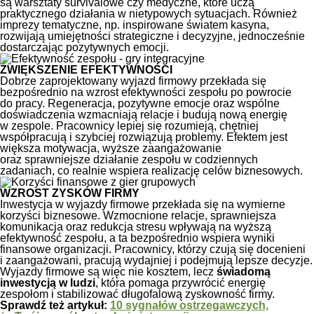
są warsztaty survivalowe czy medyczne, które uczą
praktycznego działania w nietypowych sytuacjach. Również
imprezy tematyczne, np. inspirowane światem kasyna,
rozwijają umiejętności strategiczne i decyzyjne, jednocześnie
dostarczając pozytywnych emocji.
ZWIĘKSZENIE EFEKTYWNOŚCI
Dobrze zaprojektowany wyjazd firmowy przekłada się
bezpośrednio na wzrost efektywności zespołu po powrocie
do pracy. Regeneracja, pozytywne emocje oraz wspólne
doświadczenia wzmacniają relacje i budują nową energię
w zespole. Pracownicy lepiej się rozumieją, chętniej
współpracują i szybciej rozwiązują problemy. Efektem jest
większa motywacja, wyższe zaangażowanie
oraz sprawniejsze działanie zespołu w codziennych
zadaniach, co realnie wspiera realizację celów biznesowych.
WZROST ZYSKÓW FIRMY
Inwestycja w wyjazdy firmowe przekłada się na wymierne
korzyści biznesowe. Wzmocnione relacje, sprawniejsza
komunikacja oraz redukcja stresu wpływają na wyższą
efektywność zespołu, a ta bezpośrednio wspiera wyniki
finansowe organizacji. Pracownicy, którzy czują się docenieni
i zaangażowani, pracują wydajniej i podejmują lepsze decyzje.
Wyjazdy firmowe są więc nie kosztem, lecz
świadomą
inwestycją w ludzi
, która pomaga przywrócić energię
zespołom i stabilizować długofalową zyskowność firmy.
Sprawdź też artykuł:
10 sygnałów ostrzegawczych,