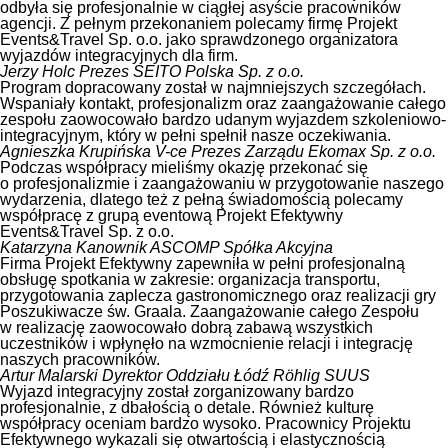
odbyła się profesjonalnie w ciągłej asyście pracowników
agencji. Z pełnym przekonaniem polecamy firmę Projekt
Events&Travel Sp. o.o. jako sprawdzonego organizatora
wyjazdów integracyjnych dla firm.
Jerzy Holc
Prezes SEITO Polska Sp. z o.o.
Program dopracowany został w najmniejszych szczegółach.
Wspaniały kontakt, profesjonalizm oraz zaangażowanie całego
zespołu zaowocowało bardzo udanym wyjazdem szkoleniowo-
integracyjnym, który w pełni spełnił nasze oczekiwania.
Agnieszka Krupińska
V-ce Prezes Zarządu Ekomax Sp. z o.o.
Podczas współpracy mieliśmy okazję przekonać się
o profesjonalizmie i zaangażowaniu w przygotowanie naszego
wydarzenia, dlatego też z pełną świadomością polecamy
współpracę z grupą eventową Projekt Efektywny
Events&Travel Sp. z o.o.
Katarzyna Kanownik
ASCOMP Spółka Akcyjna
Firma Projekt Efektywny zapewniła w pełni profesjonalną
obsługę spotkania w zakresie: organizacja transportu,
przygotowania zaplecza gastronomicznego oraz realizacji gry
Poszukiwacze św. Graala. Zaangażowanie całego Zespołu
w realizację zaowocowało dobrą zabawą wszystkich
uczestników i wpłynęło na wzmocnienie relacji i integrację
naszych pracowników.
Artur Malarski
Dyrektor Oddziału Łódź Röhlig SUUS
Wyjazd integracyjny został zorganizowany bardzo
profesjonalnie, z dbałością o detale. Również kulturę
współpracy oceniam bardzo wysoko. Pracownicy Projektu
Efektywnego wykazali się otwartością i elastycznością