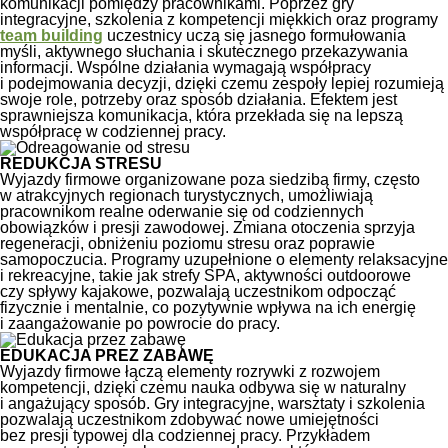
komunikacji pomiędzy pracownikami. Poprzez gry
integracyjne, szkolenia z kompetencji miękkich oraz programy
team building
uczestnicy uczą się jasnego formułowania
myśli, aktywnego słuchania i skutecznego przekazywania
informacji. Wspólne działania wymagają współpracy
i podejmowania decyzji, dzięki czemu zespoły lepiej rozumieją
swoje role, potrzeby oraz sposób działania. Efektem jest
sprawniejsza komunikacja, która przekłada się na lepszą
współpracę w codziennej pracy.
REDUKCJA STRESU
Wyjazdy firmowe organizowane poza siedzibą firmy, często
w atrakcyjnych regionach turystycznych, umożliwiają
pracownikom realne oderwanie się od codziennych
obowiązków i presji zawodowej. Zmiana otoczenia sprzyja
regeneracji, obniżeniu poziomu stresu oraz poprawie
samopoczucia. Programy uzupełnione o elementy relaksacyjne
i rekreacyjne, takie jak strefy SPA, aktywności outdoorowe
czy spływy kajakowe, pozwalają uczestnikom odpocząć
fizycznie i mentalnie, co pozytywnie wpływa na ich energię
i zaangażowanie po powrocie do pracy.
EDUKACJA PREZ ZABAWĘ
Wyjazdy firmowe łączą elementy rozrywki z rozwojem
kompetencji, dzięki czemu nauka odbywa się w naturalny
i angażujący sposób. Gry integracyjne, warsztaty i szkolenia
pozwalają uczestnikom zdobywać nowe umiejętności
bez presji typowej dla codziennej pracy. Przykładem