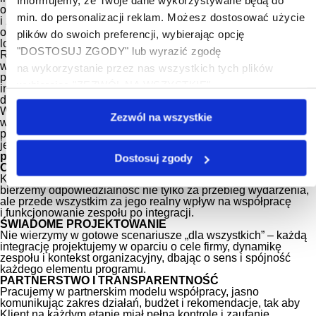
Informujemy, że Twoje dane wykorzystywane będą do
outdoorowe, które realnie wspierają współpracę, komunikację
min. do personalizacji reklam. Możesz dostosować użycie
i zaangażowanie zespołów. Działamy kompleksowo –
od analizy potrzeb, przez koncepcję i scenariusz, po pełną
plików do swoich preferencji, wybierając opcję
logistykę wydarzeń.
"DOSTOSUJ ZGODY" lub wyrazić zgodę
Realizujemy projekty na terenie całej Europy, pracując
w
języku polskim, angielskim i niemieckim
. Każdego roku
na wykorzystanie przez nas wszystkich tych plików
przeprowadzamy
ponad 400 wydarzeń
o charakterze
wybierając "ZEZWÓL NA WSZYSTKIE".
integracyjnym, szkoleniowym i incentive, dostosowanych
do celów biznesowych naszych Klientów.
Współpracujemy z najbardziej rozpoznawalnymi markami
Zezwól na wszystkie
w Europie, budując długofalowe relacje i obsługując stałe
portfele Klientów biznesowych. Naszym celem nie jest
jednorazowe wydarzenie, lecz
wzmocnienie zespołów, które
po powrocie do pracy funkcjonują sprawniej i efektywniej
.
Dostosuj zgody
ODPOWIEDZIALNOŚĆ ZA EFEKT
Każdy projekt traktujemy jak narzędzie biznesowe, dlatego
bierzemy odpowiedzialność nie tylko za przebieg wydarzenia,
ale przede wszystkim za jego realny wpływ na współpracę
i funkcjonowanie zespołu po integracji.
ŚWIADOME PROJEKTOWANIE
Nie wierzymy w gotowe scenariusze „dla wszystkich” – każdą
integrację projektujemy w oparciu o cele firmy, dynamikę
zespołu i kontekst organizacyjny, dbając o sens i spójność
każdego elementu programu.
PARTNERSTWO I TRANSPARENTNOŚĆ
Pracujemy w partnerskim modelu współpracy, jasno
komunikując zakres działań, budżet i rekomendacje, tak aby
Klient na każdym etapie miał pełną kontrolę i zaufanie