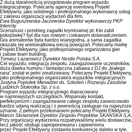
Z dużą starannością przygotowała program wyjazdu
integracyjnego. Polecamy agencję eventową Projekt
Efektywny, jako solidnego i profesjonalnego wykonawcę usług
z zakresu organizacji wydarzeń dla firm.
Ewa Buguszewska-Jaczewska
Dyrektor wykonawczy PKP
Intercity
Scenariusz i przebieg zagadki kryminalnej pt: Kto zabił
pokojówkę? był dla nas nowym i ciekawym doświadczeniem.
Gra animatorów była bardzo wiarygodna, a sama zagadka
okazała się wielowątkową siecią powiązań. Polecamy markę
Projekt Efektywny, jako profesjonalnego organizatora gier
i zabaw team building.
Tomasz Lazarowicz
Dyrektor Nestle Polska S.A.
Cel wyjazdu: integracja zespołu, zaangażowanie uczestników,
duża dawka humoru i fantastyczna zabawa z DJ do „białego
rana” został w pełni zrealizowany. Polecamy Projekt Efektywny,
jako profesjonalnego organizatora wyjazdów integracyjnych.
Justyna Popiołek
Menadżer ds. Szkoleń i Rozwoju Zasobów
Ludzkich Stokrotka Sp. z o.o.
Program wyjazdu integracyjnego dopracowany
w najmniejszych szczegółach. Wspaniały kontakt,
perfekcjonizm i zaangażowanie całego zespołu zaowocowało
bardzo udaną realizacją i z pewnością zasługuje na najwyższe
uznanie. Z pełnym przekonaniem polecamy Projekt Efektywny.
Marcin Skowronek
Dyrektor Zespołu Projektów SKANSKA S.A.
Przy organizacji wydarzenia rozpatrywaliśmy wielu dostawców,
lecz jakość obsługi zaproponowana i zapewniona
przez Projekt Efektywny zostawiła konkurencję daleko w tyle.