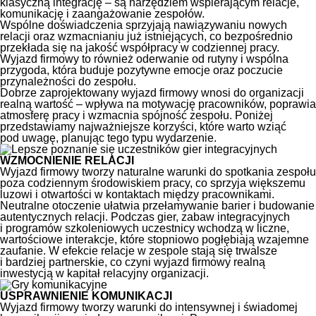
klasyczną integrację – są narzędziem wspierającym relacje,
komunikację i zaangażowanie zespołów.
Wspólne doświadczenia sprzyjają nawiązywaniu nowych
relacji oraz wzmacnianiu już istniejących, co bezpośrednio
przekłada się na jakość współpracy w codziennej pracy.
Wyjazd firmowy to również oderwanie od rutyny i wspólna
przygoda, która buduje pozytywne emocje oraz poczucie
przynależności do zespołu.
Dobrze zaprojektowany wyjazd firmowy wnosi do organizacji
realną wartość – wpływa na motywację pracowników, poprawia
atmosferę pracy i wzmacnia spójność zespołu. Poniżej
przedstawiamy najważniejsze korzyści, które warto wziąć
pod uwagę, planując tego typu wydarzenie.
WZMOCNIENIE RELACJI
Wyjazd firmowy tworzy naturalne warunki do spotkania zespołu
poza codziennym środowiskiem pracy, co sprzyja większemu
luzowi i otwartości w kontaktach między pracownikami.
Neutralne otoczenie ułatwia przełamywanie barier i budowanie
autentycznych relacji. Podczas gier, zabaw integracyjnych
i programów szkoleniowych uczestnicy wchodzą w liczne,
wartościowe interakcje, które stopniowo pogłębiają wzajemne
zaufanie. W efekcie relacje w zespole stają się trwalsze
i bardziej partnerskie, co czyni wyjazd firmowy realną
inwestycją w kapitał relacyjny organizacji.
USPRAWNIENIE KOMUNIKACJI
Wyjazd firmowy tworzy warunki do intensywnej i świadomej