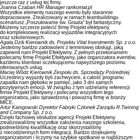
jeszcze raz z usług tej firmy.
Joanna Czaban
HR Manager rankomat.pl
Wszystkie elementy naszego eventu były starannie
dopracowane. Zrealizowany w ramach teambuildingu
scenariusz „Poszukiwanie św. Graala” był fantastyczny.
Możemy szczerze polecić firmę Projekt efektywny
do kompleksowej realizacji wyjazdów integracyjnych
oraz szkoleniowych.
Agata Dzik
Kierownik ds. Projektu Vital Investments Sp. z o.o.
Jesteśmy bardzo zadowoleni z terminowej obsługi, jaką
zapewnił nam Projekt Efektywny. Z pełnym przekonaniem
polecamy firmę Projekt Efektywny, jako organizatora eventów,
każdemu klientowi oczekującemu najwyższego poziomu
oferowanych usług.
Maciej Wódz
Kierownik Zespołu ds. Sprzedaży Pośredniej
Uczestnicy wyjazdy byli zachwyceni, a całość programu
zapadła nam głęboko w pamięć, jako 3 dni samych
pozytywnych emocji. W związku z tym udzielamy referencji
firmie Projekt Efektywny i polecamy wszystkim tego
organizatora, jako sprawdzoną i poważną firmę w branży
MICE.
Artur Kanigowski
Dyrektor Fabryki Członek Zarządu R.Twining
and Company Sp. z o.o.
Dzięki fachowej obsłudze agencji Projekt Efektywny
zrealizowaliśmy wszystkie założenia naszego szkolenia,
podnieśliśmy kwalifikację oraz skorzystaliśmy
z niecodziennych form integracji. Bardzo dziękujemy
organizatorom i liczymy na szybkie spotkanie w najbliższym