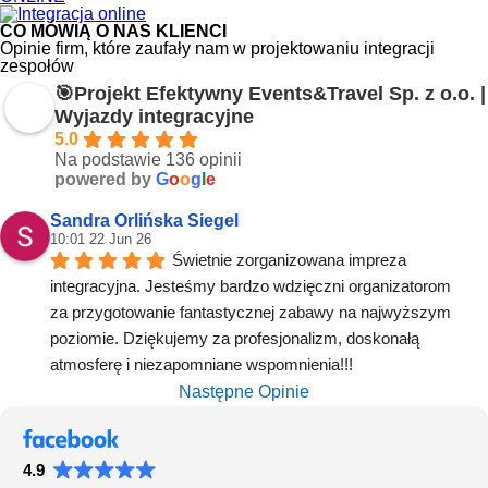
CO MÓWIĄ O NAS KLIENCI
Opinie firm, które zaufały nam w projektowaniu integracji
zespołów
🎯Projekt Efektywny Events&Travel Sp. z o.o. |
Wyjazdy integracyjne
5.0
Na podstawie 136 opinii
powered by
G
o
o
g
l
e
Sandra Orlińska Siegel
10:01 22 Jun 26
Świetnie zorganizowana impreza 
integracyjna. Jesteśmy bardzo wdzięczni organizatorom 
za przygotowanie fantastycznej zabawy na najwyższym 
poziomie. Dziękujemy za profesjonalizm, doskonałą 
atmosferę i niezapomniane wspomnienia!!!
Następne Opinie
4.9