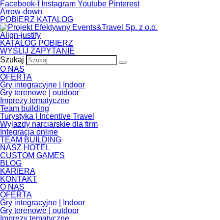
Skip to the content
Facebook-f
Instagram
Youtube
Pinterest
Arrow-down
POBIERZ KATALOG
Align-justify
KATALOG POBIERZ
WYŚLIJ ZAPYTANIE
Szukaj
O NAS
OFERTA
Gry integracyjne | Indoor
Gry terenowe | outdoor
Imprezy tematyczne
Team building
Turystyka | Incentive Travel
Wyjazdy narciarskie dla firm
Integracja online
TEAM BUILDING
NASZ HOTEL
CUSTOM GAMES
BLOG
KARIERA
KONTAKT
O NAS
OFERTA
Gry integracyjne | Indoor
Gry terenowe | outdoor
Imprezy tematyczne