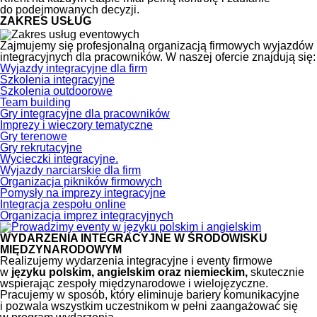
do podejmowanych decyzji.
ZAKRES USŁUG
Zajmujemy się profesjonalną organizacją firmowych wyjazdów
integracyjnych dla pracowników. W naszej ofercie znajdują się:
Wyjazdy integracyjne dla firm
Szkolenia integracyjne
Szkolenia outdoorowe
Team building
Gry integracyjne dla pracowników
Imprezy i wieczory tematyczne
Gry terenowe
Gry rekrutacyjne
Wycieczki integracyjne.
Wyjazdy narciarskie dla firm
Organizacja pikników firmowych
Pomysły na imprezy integracyjne
Integracja zespołu online
Organizacja imprez integracyjnych
WYDARZENIA INTEGRACYJNE W ŚRODOWISKU
MIĘDZYNARODOWYM
Realizujemy wydarzenia integracyjne i eventy firmowe
w
języku polskim, angielskim oraz niemieckim,
skutecznie
wspierając zespoły międzynarodowe i wielojęzyczne.
Pracujemy w sposób, który eliminuje bariery komunikacyjne
i pozwala wszystkim uczestnikom w pełni zaangażować się