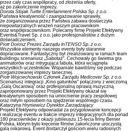
przez cały czas współpracy, od złożenia oferty,
aż po zakończenie imprezy.
Dorota Stojak
Turtle Entertainment Polska Sp. z o.o.
Państwa kreatywność i zaangażowanie sprawiły,
że zorganizowana przez Państwa zabawa dostarczyła
niepowtarzalnych wrażeń naszym pracownikom
oraz współpracownikom. Polecamy firmę Projekt Efektywny
Events&Travel Sp. z o.o. jako profesjonalistów z dużym
doświadczeniem.
Piotr Dorosz
Prezes Zarządu InTENSO Sp. z o.o.
Wszystkie elementy naszego eventy były starannie
dopracowane. Fantastyczny był zrealizowany w ramach team
buildingu scenariusz „Sabotaż”. Cechowały go świetna gra
animatorów oraz intrygująca fabuła, która wciągnęła
wszystkich uczestników. Wspaniale bawiliśmy się podczas
zorganizowanej imprezy tanecznej.
Piotr Wojciechowski
Członek Zarządu Medicover Sp. z o.o.
Scenariusz integracji „Kino gatunków” połączony z wieczorną
„Galą Oscarową” oraz profesjonalną oprawą muzyczną
zaproponowany przez Projekt Efektywny okazał się
kreatywnym sposobem na umocnienie pracy zespołowej
oraz miłym sposobem na spędzenie wspólnego czasu.
Katarzyna Hryniewicz
Dyrektor Zarządzający
Projekt Efektywny odpowiadał za przygotowanie koncepcji
i realizację eventu w trakcie imprezy integracyjnych dla ponad
180 pracowników z okazji jubileuszu 15-lecia firmy Berner
Polska, którym było kręcenie filmów zakończone uroczystą
galą oskarową. Event dostarczył gościom wielu radosnych