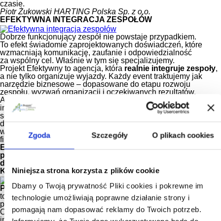
czasie.
Piotr Żukowski
HARTING Polska Sp. z o.o.
EFEKTYWNA INTEGRACJA ZESPOŁÓW
Dobrze funkcjonujący zespół nie powstaje przypadkiem.
To efekt świadomie zaprojektowanych doświadczeń, które
wzmacniają komunikację, zaufanie i odpowiedzialność
za wspólny cel. Właśnie w tym się specjalizujemy.
Projekt Efektywny to agencja, która
realnie integruje zespoły
,
a nie tylko organizuje wyjazdy. Każdy event traktujemy jak
narzędzie biznesowe – dopasowane do etapu rozwoju
zespołu, wyzwań organizacji i oczekiwanych rezultatów.
Analizujemy potrzeby, projektujemy indywidualny program
integracyjny i dobieramy aktywności, które mają konkretny
sens: gry zespołowe, elementy rozwojowe, moderowane
doświadczenia i sprawdzoną logistykę. Całość zamykamy
w spójnym scenariuszu, dopasowanym do budżetu i celów
Zgoda
Szczegóły
O plikach cookies
firmy.
Efekt -> Zespół, który lepiej się komunikuje, szybciej
podejmuje decyzje i działa bardziej spójnie po powrocie
do pracy.
Niniejsza strona korzysta z plików cookie
KIM JESTEŚMY?
Dbamy o Twoją prywatność Pliki cookies i pokrewne im
Projekt Efektywny Events & Travel Sp. z o.o.
to doświadczony zespół event managerów realizujących
technologie umożliwiają poprawne działanie strony i
projekty integracyjne i rozwojowe dla biznesu w całej Europie.
pomagają nam dopasować reklamy do Twoich potrzeb.
Od ponad
15 lat
projektujemy i realizujemy wyjazdy
integracyjne, warsztaty team building oraz szkolenia