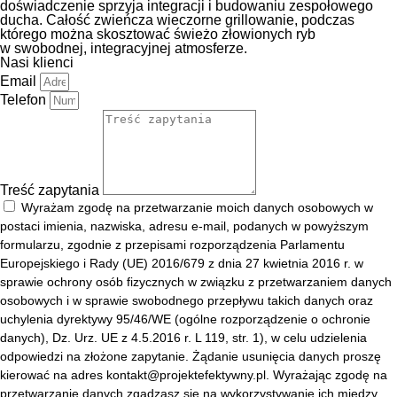
doświadczenie sprzyja integracji i budowaniu zespołowego
ducha. Całość zwieńcza wieczorne grillowanie, podczas
którego można skosztować świeżo złowionych ryb
w swobodnej, integracyjnej atmosferze.
Nasi klienci
Email
Telefon
Treść zapytania
Wyrażam zgodę na przetwarzanie moich danych osobowych w
postaci imienia, nazwiska, adresu e-mail, podanych w powyższym
formularzu, zgodnie z przepisami rozporządzenia Parlamentu
Europejskiego i Rady (UE) 2016/679 z dnia 27 kwietnia 2016 r. w
sprawie ochrony osób fizycznych w związku z przetwarzaniem danych
osobowych i w sprawie swobodnego przepływu takich danych oraz
uchylenia dyrektywy 95/46/WE (ogólne rozporządzenie o ochronie
danych), Dz. Urz. UE z 4.5.2016 r. L 119, str. 1), w celu udzielenia
odpowiedzi na złożone zapytanie. Żądanie usunięcia danych proszę
kierować na adres kontakt@projektefektywny.pl. Wyrażając zgodę na
przetwarzanie danych zgadzasz się na wykorzystywanie ich między