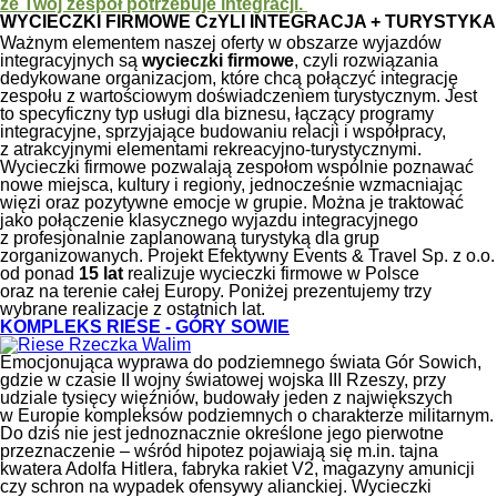
że Twój zespół potrzebuje integracji.
WYCIECZKI FIRMOWE CzYLI INTEGRACJA + TURYSTYKA
Ważnym elementem naszej oferty w obszarze wyjazdów
integracyjnych są
wycieczki firmowe
, czyli rozwiązania
dedykowane organizacjom, które chcą połączyć integrację
zespołu z wartościowym doświadczeniem turystycznym. Jest
to specyficzny typ usługi dla biznesu, łączący programy
integracyjne, sprzyjające budowaniu relacji i współpracy,
z atrakcyjnymi elementami rekreacyjno-turystycznymi.
Wycieczki firmowe pozwalają zespołom wspólnie poznawać
nowe miejsca, kultury i regiony, jednocześnie wzmacniając
więzi oraz pozytywne emocje w grupie. Można je traktować
jako połączenie klasycznego wyjazdu integracyjnego
z profesjonalnie zaplanowaną turystyką dla grup
zorganizowanych. Projekt Efektywny Events & Travel Sp. z o.o.
od ponad
15 lat
realizuje wycieczki firmowe w Polsce
oraz na terenie całej Europy. Poniżej prezentujemy trzy
wybrane realizacje z ostatnich lat.
KOMPLEKS RIESE - GÓRY SOWIE
Emocjonująca wyprawa do podziemnego świata Gór Sowich,
gdzie w czasie II wojny światowej wojska III Rzeszy, przy
udziale tysięcy więźniów, budowały jeden z największych
w Europie kompleksów podziemnych o charakterze militarnym.
Do dziś nie jest jednoznacznie określone jego pierwotne
przeznaczenie – wśród hipotez pojawiają się m.in. tajna
kwatera Adolfa Hitlera, fabryka rakiet V2, magazyny amunicji
czy schron na wypadek ofensywy alianckiej. Wycieczki