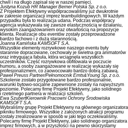
chwil i na długo zapisał się w naszej pamięci.
Justyna Kozub
HR Manager Berner Polska Sp. z o.o.
Z Projektem Efektywny współpracowaliśmy już dwukrotnie
w zakresie organizacji imprez teambuildingowych. W każdym
przypadku była to realizacja udana. Podczas współpracy
agencja wykazywała się zawsze elastycznością w działaniu,
wysokim zaangażowaniem oraz otwartością na propozycje
klienta. Realizacje obu eventów zostały przeprowadzone
bardzo fachowo i z dużą starannością.
Joanna Kamińska
KAMSOFT S.A.
Wszystkie elementy rozrywkowe naszego eventu były
starannie dopracowane, cechowały je świetna gra animatorów
oraz intrygująca fabuła, która wciągnęła wszystkich
uczestników. Część rozrywkowa obfitowała w poczucie
humoru, a osoby zaangażowane w realizację wykazały się
profesjonalizmem, co zaowocowało bardzo dobrą zabawą.
Paweł Preuss
Partner/Pełnomocnik Ernts&Young Sp. z o.o.
Szkolenie zostało przygotowane bardzo profesjonalnie,
warunki bytowo-socjalne zapewnione zostały na najwyższym
poziomie. Polecamy firmę Projekt Efektywny, jako solidnego
i rzetelnego partnera w realizacji szkoleń.
Ewa Szubert
Kierownik Pracowni Ochrony Środowiska
KAMSOFT S.A.
Wybraliśmy grupę Projekt Efektywny na głównego organizatora
pikniku firmowego. Wszystkie z założonych atrakcji programu
zostały zrealizowane w sposób w jaki tego oczekiwaliśmy.
Polecamy firmę Projekt Efektywny, jako solidnego organizatora
imprez firmowych, a w przyszłości na pewno skorzystamy