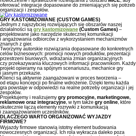
nowoczesne i sprawdzone rozwiązania z obszaru
MICE
, aby
oferować integracje dopasowane do zmieniających się potrzeb
organizacji i zespołów.
GRY KASTOMIZOWANE (CUSTOM GAMES)
Jednym z najszybciej rozwijających się obszarów naszej
działalności są
gry kastomizowane
(Custom Games)
–
projektowane jako narzędzie skutecznej komunikacji
i angażowania odbiorców z wykorzystaniem mechanizmów
znanych z gier.
Tworzymy autorskie rozwiązania dopasowane do konkretnych
celów biznesowych: promocji nowych produktów, prezentacji
przestrzeni biurowych, wdrażania zmian organizacyjnych
czy przekazywania kluczowych informacji pracownikom. Każdy
projekt opieramy na spójnym scenariuszu, mechanice gry
i jasnym przekazie.
Klienci są aktywnie zaangażowani w proces tworzenia –
od etapu koncepcji po finalne wdrożenie. Dzięki temu każda
gra powstaje w odpowiedzi na realne potrzeby organizacji i jej
zespołów.
Projektujemy i realizujemy
gry promocyjne, marketingowe,
reklamowe oraz integracyjne
, w tym także
gry online
, które
skutecznie łączą elementy rozrywki z komunikacją
i zaangażowaniem uczestników.
DLACZEGO WARTO ORGANIZOWAĆ WYJAZDY
FIRMOWE?
Wyjazdy firmowe stanowią istotny element budowania
nowoczesnych organizacji. Ich rola wykracza daleko poza