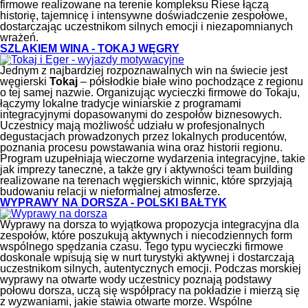
firmowe realizowane na terenie kompleksu Riese łączą
historię, tajemnicę i intensywne doświadczenie zespołowe,
dostarczając uczestnikom silnych emocji i niezapomnianych
wrażeń.
SZLAKIEM WINA - TOKAJ WĘGRY
Jednym z najbardziej rozpoznawalnych win na świecie jest
węgierski
Tokaj
– półsłodkie białe wino pochodzące z regionu
o tej samej nazwie. Organizując wycieczki firmowe do Tokaju,
łączymy lokalne tradycje winiarskie z programami
integracyjnymi dopasowanymi do zespołów biznesowych.
Uczestnicy mają możliwość udziału w profesjonalnych
degustacjach prowadzonych przez lokalnych producentów,
poznania procesu powstawania wina oraz historii regionu.
Program uzupełniają wieczorne wydarzenia integracyjne, takie
jak imprezy taneczne, a także gry i aktywności team building
realizowane na terenach węgierskich winnic, które sprzyjają
budowaniu relacji w nieformalnej atmosferze.
WYPRAWY NA DORSZA - POLSKI BAŁTYK
Wyprawy na dorsza to wyjątkowa propozycja integracyjna dla
zespołów, które poszukują aktywnych i niecodziennych form
wspólnego spędzania czasu. Tego typu wycieczki firmowe
doskonale wpisują się w nurt turystyki aktywnej i dostarczają
uczestnikom silnych, autentycznych emocji. Podczas morskiej
wyprawy na otwarte wody uczestnicy poznają podstawy
połowu dorsza, uczą się współpracy na pokładzie i mierzą się
z wyzwaniami, jakie stawia otwarte morze. Wspólne