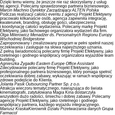
Dzięki temu wiemy, że jeszcze nie raz skorzystamy z usług
tej agencji. Polecamy sprawdzonego partnera biznesowego.
Marcin Machnio
Dyrektor Zarządzający ALTEN Polska
Podczas realizacji całości eventu z agencji Projekt Efektywny
pracowało kilkanaście osób, agencja zapewniła integrację,
kwaterunek, branding, obsługę gości, ubezpieczenia
i koordynację całości wydarzenia. Polecamy markę Projekt
Efektywny, jako fachowego organizatora wydarzeń dla firm.
Olga Milerowicz
Menadżer ds. Personalnych Regionu Europy
Wschodniej Bridgestone
Zaproponowany i zrealizowany program w pełni spełnił naszej
oczekiwania i zasługuje na słowa najwyższego uznania.
Z pełną świadomością polecamy firmę Projekt Efektywny, jako
rzetelnego i godnego współpracy organizatora wyjazdów team
building.
Agnieszka Żygadło
Eastern Europe Office Assistant
Zdecydowanie polecamy firmę Projekt Efektywny, jako
profesjonalnego partnera biznesowego, który pomaga spełnić
oczekiwania dobrej zabawy, wykazując w ramach współpracy
zdrowe podejście do Klienta.
Jolanta Pasik
Outsourcing Partner Sp. z o.o.
Atrakcja wieczoru tematycznego, nawiązująca do świata
kinematografii, zatytułowana Magia Kina dostarczyła
wszystkim dużo radości, śmiechu i dobrej zabawy. Polecamy
agencję Projekt Efektywny, jako rzetelnego i godnego
współpracy partnera, każdego wyjazdu integracyjnego.
Mariusz Kraska
Kierownik Działu Przetwarzania danych Grupa
Farmacol