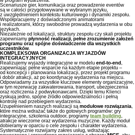
w program wydarzenia.
Scenariusze gier, komunikacja oraz prowadzenie eventów
są w całości przygotowywane w wybranym języku,
z uwzględnieniem kontekstu kulturowego i dynamiki zespołu.
Współpracujemy z doświadczonymi animatorami
i realizatorami, którzy swobodnie prowadzą wydarzenia w obu
językach.
Niezależnie od lokalizacji, struktury zespołu czy skali projektu
zapewniamy
płynność realizacji, pełne zrozumienie założeń
programu oraz spójne doświadczenie dla wszystkich
uczestników
.
KOMPLEKSOWA ORGANIZACJA WYJAZDÓW
INTEGRACYJNYCH
Realizujemy wyjazdy integracyjne w modelu
end-to-end
,
zapewniając pełne wsparcie na każdym etapie projektu –
od koncepcji i planowania lokalizacji, przez projekt programu
i dobór atrakcji, aż po koordynację wydarzenia na miejscu.
Odpowiadamy za wszystkie kluczowe elementy organizacyjne,
w tym rezerwację zakwaterowania, transport, ubezpieczenia
oraz rozliczenia z podwykonawcami. Dzięki temu Klienci
zyskują jedno, spójne źródło odpowiedzialności i pełną
kontrolę nad przebiegiem wydarzenia.
Uzupełnieniem naszych realizacji są
modułowe rozwiązania
,
które można wdrażać także do gotowych programów: gry
integracyjne, szkolenia outdoor, programy
team building
,
atrakcje wieczorne oraz wydarzenia muzyczne. Każdy moduł
dobieramy w oparciu o cele zespołu i charakter wydarzenia.
Systematycznie rozwijamy zakres usług, wdrażając