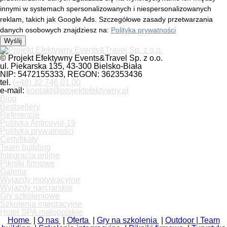
innymi w systemach spersonalizowanych i niespersonalizowanych
reklam, takich jak Google Ads. Szczegółowe zasady przetwarzania
danych osobowych znajdziesz na:
Polityka prywatności
Wyślij
© Projekt Efektywny Events&Travel Sp. z o.o.
ul. Piekarska 135, 43-300 Bielsko-Biała
NIP: 5472155333, REGON: 362353436
tel.
(+48) 32 746 01 00
e-mail:
kontakt@projektefektywny.pl
Blog
Bestsellery
Referencje
Polityka Anticovid-19
Polityka prywatności
Certyfikaty
Team building
Integracja online
Pikniki firmowe
Galeria
Wyjazdy motywacyjne
Wyjazdy narciarskie
Gry szkoleniowe
Szkolenia integracyjne
Hotel SPA małopolskie
Home
|
O nas
|
Oferta
|
Gry na szkolenia
|
Outdoor | Team