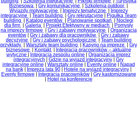
building
|
Szkolenia integracyjne
|
Pikniki firmowe
|
Turystyka
Biznesowa
|
Gry komunikacyjne
|
Szkolenia outdoor
|
Wyjazdy motywacyjne
|
Imprezy tematyczne
|
Imprezy
integracyjne
|
Team building
|
Gry rekrutacyjne
|
Pigułka Team
building
|
Katalog eventów
|
Planowanie spotkań
|
Noclegi
dla firm
|
Galeria
|
Projekt Efektywny w mediach
|
Pomysły
na imprezy firmowe
|
Gry i zabawy motywacyjne
|
Organizacja
eventów
|
Gry i zabawy dla pracowników
|
Gry i zabawy
decyzyjne
|
Gry i zabawy psychologiczne
|
Team building
przykłady
|
Warsztaty team building
|
Kasyno na imprezę
|
Gry
biznesowe
|
Kontakt
|
Integracja pracowników – aktualne
wytyczne
|
Integracja zespolu online
|
Organizacja imprez
integracyjnych
|
Gdzie na wyjazd integracyjny
|
Gry
integracyjne online
|
Warsztaty online
|
Eventy online
|
Napad
na bank
|
Impreza lata 90
|
Hotele na wyjazd integracyjny
|
Eventy firmowe
|
Integracja pracowników
|
Gry kastomizowane
|
Hotel na konferencję