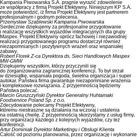
Kampania Piwowarska S.A. pragnie wyrazić zdowolenie
ze współpracy z firmą Projekt Efektywny. Niniejszym KP S.A.
może potwierdzić, iż firma Projekt Efektywny jest partnerem
profesjonalnym i godnym polecenia.
Przemysław Szablewski
Kampania Piwowarska
Serdecznie dziękujemy za profesjonalne przygotowanie
i realizację wszystkich wyjazdów integracyjnych dla grupy
Maspex. Projekt Efektywny oprócz fachowej i niezawodnej
realizacji przygotowanego programu dostarczył również
niezapomnianych i pozytywnych wrażeń oraz wspaniałej
zabawy.
Robert Florek
Z-ca Dyrektora ds. Sieci Handlowych Maspex
MW-GMW
Dziękujemy wszystkim, którzy przyczynili się
do zorganizowania zagranicznej konferencji. To był strzał
w dziesiątkę, wspaniała pogoda, świetna organizacja i super
autokar. Państwa firma gwarantuje niezapomniane wrażenia
i kompleksowe rozwiązania. Z przyjemnością będziemy
Państwa polecać.
Marcin Gruszczyński
Dyrektor Generalny Huhtamaki
Foodservice Poland Sp. z o.o.
Zdecydowanie polecamy Projekt Efektywny,
któremu niestraszne są działania na wczoraj i ustalenia
na ostatnią chwilę. Z przyjemnością skorzystamy z usług firmy,
przy organizacji każdego z kolejnych wyjazdów, czy też
konferencji.
Artur Dominiak
Dyrektor Marketingu i Obsługi Klienta
Całość od poziomu planowania, przez organizację i wykonanie