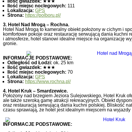
Ilość gwiazdek:
★★★
Ilość miejsc noclegowych:
111
Lokalizacja:
GPS
Strona:
https://polboru.pl/
3. Hotel Nad Mrogą – Rochna.
Hotel Nad Mrogą to kameralny obiekt położony w cichym i spo
komfortowe pokoje oraz restaurację serwującą dania kuchni r
i atmosferze, hotel stanowi idealne miejsce na organizację 
gronie.
INFORMACJE PODSTAWOWE:
Odległość od Łodzi:
ok. 25 km
Ilość gwiazdek:
★★★
Ilość miejsc noclegowych:
70
Lokalizacja:
GPS
Strona:
https://www.rochna.pl/
4. Hotel Kruk – Smardzewice.
Położony nad brzegiem Jeziora Sulejowskiego, Hotel Kruk ofe
ale także szeroką gamę atrakcji rekreacyjnych.
Obiekt dyspon
oraz restauracją serwującą dania kuchni polskiej.
Bliskość na
czasu sprawiają, że hotel jest idealnym miejscem na wyjazdy 
INFORMACJE PODSTAWOWE: