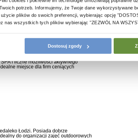
iki cookies i pokrewne im technologie umożliwiają poprawne dzi
oich potrzeb. Informujemy, że Twoje dane wykorzystywane będ
użycie plików do swoich preferencji, wybierając opcję "DOST
ez nas wszystkich tych plików wybierając "ZEZWÓL NA WSZYS
Dostosuj zgody
Z
 zlokalizowany w otoczeniu parku i lasów.
fę SPA i liczne możliwości aktywnego
Idealne miejsce dla firm ceniących
iedaleko Łodzi. Posiada dobrze
idealny do organizacji zajęć outdoorowych