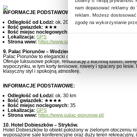
Dbamy o Twoją prywatność Pl
nam dopasować reklamy do Tw
INFORMACJE PODSTAWOWE:
reklam. Możesz dostosować 
Odległość od Łodzi:
ok. 20 km
zgodę na wykorzystanie prz
Ilość gwiazdek:
★★★
Ilość miejsc noclegowych:
100
Lokalizacja:
GPS
Strona www:
https://www.salio.eu/
9. Pałac Piorunów – Wodzierady.
Pałac Piorunów to elegancki obiekt o charakterze dworkowym,
Oferuje luksusowe pokoje, restaurację z kuchnią fusion, stre
wypoczynku, w tym korty tenisowe, rowery i spacery po lesie. 
klasyczny styl i spokojną atmosferę.
INFORMACJE PODSTAWOWE:
Odległość od Łodzi:
ok. 30 km
Ilość gwiazdek:
★★★★
Ilość miejsc noclegowych:
35
Lokalizacja:
GPS
Strona www:
https://www.palac-piorunow.pl/
10. Hotel Dobieszków – Stryków.
Hotel Dobieszków to obiekt położony w zielonym otoczeniu n
wyposażone sale konferencyjne oraz duży teren rekreacyjny, 