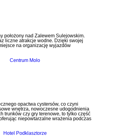
jny położony nad Zalewem Sulejowskim.
az liczne atrakcje wodne.
Dzięki swojej
e miejsce na organizację wyjazdów
ecznego opactwa cystersów, co czyni
susowe wnętrza, nowoczesne udogodnienia
ch trunków czy gry terenowe, to tylko część
, oferując niepowtarzalne wrażenia podczas