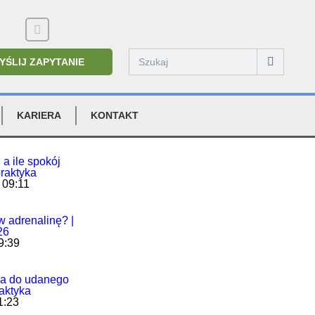
YŚLIJ ZAPYTANIE
KARIERA
KONTAKT
 a ile spokój
praktyka
 09:11
w adrenalinę? |
26
9:39
ia do udanego
aktyka
1:23