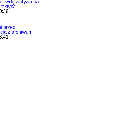
aprawdę wpływa na
praktyka
0:38
t przed
cja z archiwum
8:41