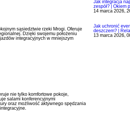
Jak integracja n
zespół? | Okiem 
14 marca 2026, 2
Jak uchronić even
kojnym sąsiedztwie rzeki Mrogi.
Oferuje
deszczem? | Rela
egionalnej.
Dzięki swojemu położeniu
13 marca 2026, 0
wyjazdów integracyjnych w mniejszym
ruje nie tylko komfortowe pokoje,
uje salami konferencyjnymi
tury oraz możliwość aktywnego spędzania
integracyjne.