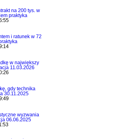
rakt na 200 tys. w
iem praktyka
6:55
ntem i ratunek w 72
praktyka
9:14
dkę w największy
lacja 11.03.2026
0:26
kę, gdy technika
ja 30.11.2025
9:49
istyczne wyzwania
cja 06.06.2025
1:53