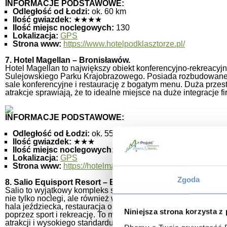
INFORMACJE PODSTAWOWE:
Odległość od Łodzi:
ok. 60 km
Ilość gwiazdek:
★★★★
Ilość miejsc noclegowych:
130
Lokalizacja:
GPS
Strona www:
https://www.hotelpodklasztorze.pl/
7. Hotel Magellan – Bronisławów.
Hotel Magellan to największy obiekt konferencyjno-rekreacyjn
Sulejowskiego Parku Krajobrazowego. Posiada rozbudowan
sale konferencyjne i restaurację z bogatym menu. Duża przes
atrakcje sprawiają, że to idealne miejsce na duże integracje f
INFORMACJE PODSTAWOWE:
Odległość od Łodzi:
ok. 55 km
Ilość gwiazdek:
★★★
Ilość miejsc noclegowych:
250
Lokalizacja:
GPS
Strona www:
https://hotelmagellan.pl/
Zgoda
8. Salio Equisport Resort – Besiekierz Rudny.
Salio to wyjątkowy kompleks sportowo-rekreacyjny zlokalizow
nie tylko noclegi, ale również wyjątkowe doświadczenia zwi
hala jeździecka, restauracja oraz przestrzenie eventowe czyn
Niniejsza strona korzysta z
poprzez sport i rekreację. To miejsce szczególnie cenione pr
atrakcji i wysokiego standardu usług.