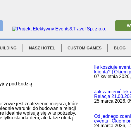
W
UILDING
NASZ HOTEL
CUSTOM GAMES
BLOG
Ile kosztuje event,
klienta? | Okiem 
07 kwietnia 2026,
Jak zamienić lęk 
Relacja 21.03.20
25 marca 2026, 0
czowe jest znalezienie miejsca, które
wiednie warunki do budowania relacji
e idealnie wpisują się w te potrzeby.
Od jednego zdan
e tylko standardem, ale także ofertą
eventu | Okiem pr
24 marca 2026, 1