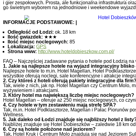
i gier zespołowych. Prosta, ale funkcjonalna infrastruktura or
go świetnym wyborem na jednodniowe i weekendowe wyjazdy
INFORMACJE PODSTAWOWE: |
Odległość od Łodzi:
ok. 18 km
Ilość gwiazdek:
★★★
Ilość miejsc noclegowych:
85
Lokalizacja:
GPS
Strona www:
http://www.hoteldobieszkow.com.pl/
FAQ – Najczęściej zadawane pytania o hotele pod Łodzią na 
1. Jakie są najlepsze hotele na wyjazd integracyjny blisko
Najlepsze hotele to m.in. Hotel Magellan, Hotel Podklasztorze
wszystkie oferują noclegi, sale konferencyjne i atrakcje integr
2. Czy któreś z hoteli oferują pakiety integracyjne dla firm
Tak, wiele z nich, jak np. Hotel Magellan czy Centrum Molo, 
wyżywieniem i atrakcjami.
3. Który hotel ma największą liczbę miejsc noclegowych?
Hotel Magellan – oferuje aż 250 miejsc noclegowych, co czyn
4. Czy hotele w tym zestawieniu mają strefę SPA?
Tak, m.in. Hotel Podklasztorze, Magellan i Pałac Piorunów po
Wellness.
5. Jak daleko od Łodzi znajduje się najbliższy hotel z listy
Najbliżej znajduje się Hotel Dobieszków – zaledwie 18 km od
6. Czy są hotele położone nad jeziorem?
Tak, Hotel Kruk i Centrum Molo znajdują się nad Jeziorem Su