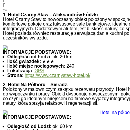
1. Hotel Czarny Staw – Aleksandrów Łódzki.
Hotel Czarny Staw to nowoczesny obiekt położony w spokojnej
komfortowe pokoje oraz luksusowe sale bankietowe, idealne do
integracyjnych.
Dodatkowym atutem jest bliskość natury, co s
Hotel posiada również restaurację serwującą dania kuchni po
uczestników wyjazdu.
INFORMACJE PODSTAWOWE:
Odległość od Łodzi:
ok. 20 km
Ilość gwiazdek:
★★★
Ilość miejsc noclegowych:
240
Lokalizacja:
GPS
Strona:
https://www.czarnystaw-hotel.pl/
2. Hotel Na Półboru – Sieradz.
Położony w malowniczym zakątku rezerwatu przyrody, Hotel 
do wypoczynku i pracy.
Obiekt dysponuje nowoczesnymi pokoj
co czyni go idealnym miejscem na firmowe wyjazdy integracyj
natury, która sprzyja relaksowi i regeneracji sił.
INFORMACJE PODSTAWOWE:
Odległość od Łodzi:
ok. 60 km