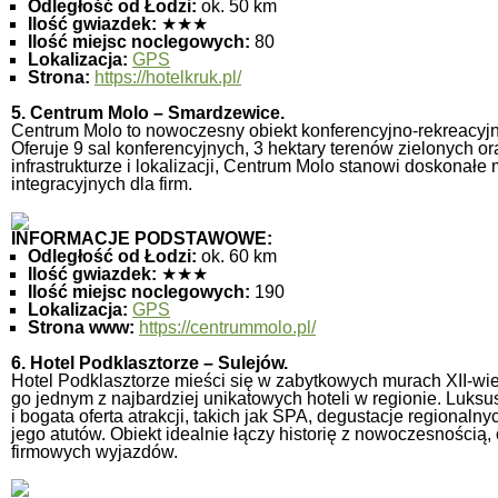
Odległość od Łodzi:
ok. 50 km
Ilość gwiazdek:
★★★
Ilość miejsc noclegowych:
80
Lokalizacja:
GPS
Strona:
https://hotelkruk.pl/
5. Centrum Molo – Smardzewice.
Centrum Molo to nowoczesny obiekt konferencyjno-rekreacy
Oferuje 9 sal konferencyjnych, 3 hektary terenów zielonych or
infrastrukturze i lokalizacji, Centrum Molo stanowi doskonał
integracyjnych dla firm.
INFORMACJE PODSTAWOWE:
Odległość od Łodzi:
ok. 60 km
Ilość gwiazdek:
★★★
Ilość miejsc noclegowych:
190
Lokalizacja:
GPS
Strona www:
https://centrummolo.pl/
6. Hotel Podklasztorze – Sulejów.
Hotel Podklasztorze mieści się w zabytkowych murach XII-wi
go jednym z najbardziej unikatowych hoteli w regionie. Luk
i bogata oferta atrakcji, takich jak SPA, degustacje regionalny
jego atutów. Obiekt idealnie łączy historię z nowoczesnością
firmowych wyjazdów.