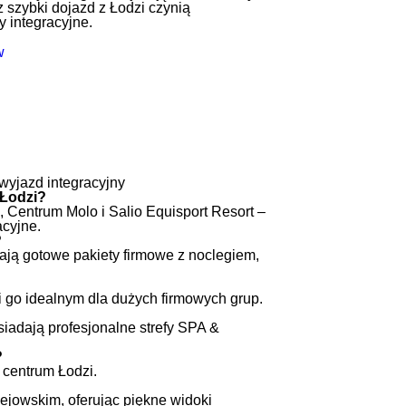
az szybki dojazd z Łodzi czynią
 integracyjne.
wyjazd integracyjny
 Łodzi?
, Centrum Molo i Salio Equisport Resort –
acyjne.
?
mają gotowe pakiety firmowe z noclegiem,
i go idealnym dla dużych firmowych grup.
siadają profesjonalne strefy SPA &
?
 centrum Łodzi.
lejowskim, oferując piękne widoki