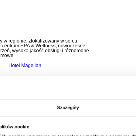
y w regionie, zlokalizowany w sercu
e centrum SPA & Wellness, nowoczesne
trzeń, wysoka jakość obsługi i różnorodne
irmowe.
Szczegóły
any niedaleko Zgierza, oferujący
ązane z jeździectwem. Nowoczesna stajnia,
ią go miejscem stworzonym do integracji
 plików cookie
zez firmy poszukujące nietuzinkowych