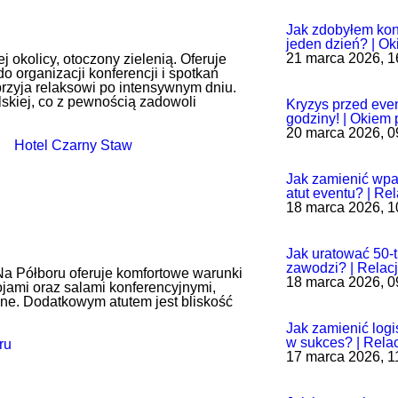
Jak zdobyłem kont
jeden dzień? | Ok
21 marca 2026, 1
 okolicy, otoczony zielenią.
Oferuje
 organizacji konferencji i spotkań
przyja relaksowi po intensywnym dniu.
lskiej, co z pewnością zadowoli
Kryzys przed eve
godziny! | Okiem 
20 marca 2026, 0
Jak zamienić wpa
atut eventu? | Re
18 marca 2026, 1
Jak uratować 50-t
zawodzi? | Relac
Na Półboru oferuje komfortowe warunki
18 marca 2026, 0
ami oraz salami konferencyjnymi,
ne.
Dodatkowym atutem jest bliskość
Jak zamienić log
w sukces? | Rela
17 marca 2026, 1