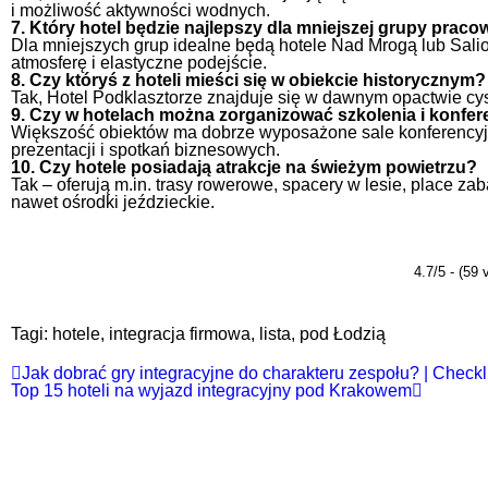
i możliwość aktywności wodnych.
7. Który hotel będzie najlepszy dla mniejszej grupy prac
Dla mniejszych grup idealne będą hotele Nad Mrogą lub Salio
atmosferę i elastyczne podejście.
8. Czy któryś z hoteli mieści się w obiekcie historycznym?
Tak, Hotel Podklasztorze znajduje się w dawnym opactwie cys
9. Czy w hotelach można zorganizować szkolenia i konfer
Większość obiektów ma dobrze wyposażone sale konferencyj
prezentacji i spotkań biznesowych.
10. Czy hotele posiadają atrakcje na świeżym powietrzu?
Tak – oferują m.in. trasy rowerowe, spacery w lesie, place zab
nawet ośrodki jeździeckie.
4.7/5 - (59 
Tagi:
hotele
,
integracja firmowa
,
lista
,
pod Łodzią
Jak dobrać gry integracyjne do charakteru zespołu? | Checkl
Top 15 hoteli na wyjazd integracyjny pod Krakowem