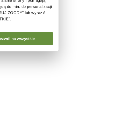
ałanie strony i pomagają
ą do min. do personalizacji
OSUJ ZGODY" lub wyrazić
TKIE".
ezwól na wszystkie